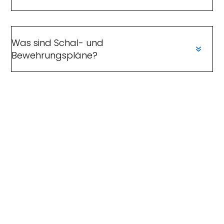
Was sind Schal- und
Bewehrungspläne?
Was sind Konstruktionspläne?
Was sind statisch relevante
Unterlagen?
Objektüberwachung: Was ist das